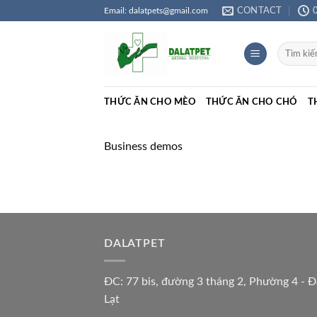
Skip
Email: dalatpets@gmail.com
CONTACT
to
content
Tìm
kiếm:
THỨC ĂN CHO MÈO
THỨC ĂN CHO CHÓ
T
Business demos
DALATPET
ĐC: 77 bis, đường 3 tháng 2, Phường 4 - Đ
Lạt