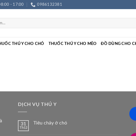
08:00 - 17:00
0986132381
HUỐC THÚ Y CHO CHÓ
THUỐC THÚ Y CHO MÈO
ĐỒ DÙNG CHO C
DỊCH VỤ THÚ Y
à
Tiêu chảy ở chó
31
Th12