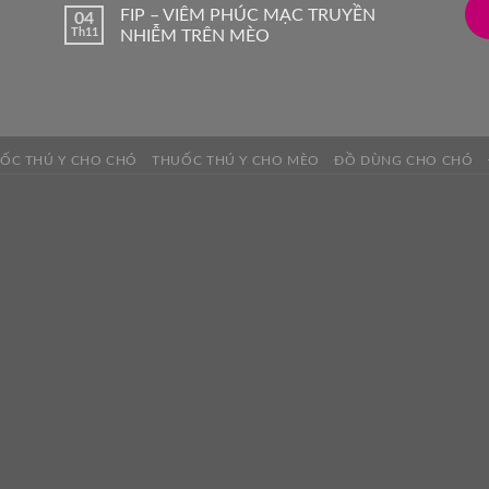
FIP – VIÊM PHÚC MẠC TRUYỀN
04
Th11
NHIỄM TRÊN MÈO
ỐC THÚ Y CHO CHÓ
THUỐC THÚ Y CHO MÈO
ĐỒ DÙNG CHO CHÓ