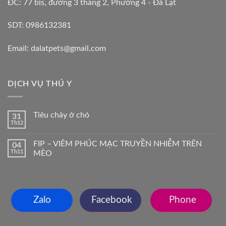
ĐC: 77 bis, đường 3 tháng 2, Phường 4 - Đà Lạt
SDT: 0986132381
Email: dalatpets@gmail.com
DỊCH VỤ THÚ Y
Tiêu chảy ở chó
31
Th12
FIP – VIÊM PHÚC MẠC TRUYỀN NHIỄM TRÊN
04
Th11
MÈO
Zalo
Facebook
Phone