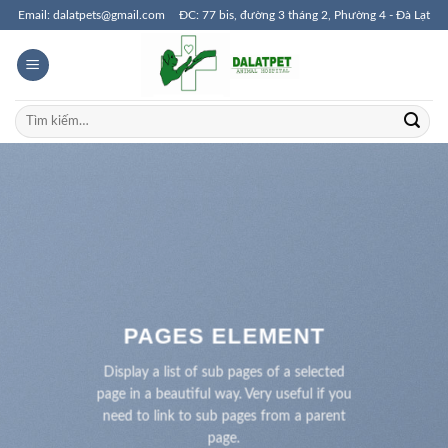
Skip
Email: dalatpets@gmail.com
ĐC: 77 bis, đường 3 tháng 2, Phường 4 - Đà Lạt
to
content
Tìm
kiếm:
PAGES ELEMENT
Display a list of sub pages of a selected
page in a beautiful way. Very useful if you
need to link to sub pages from a parent
page.