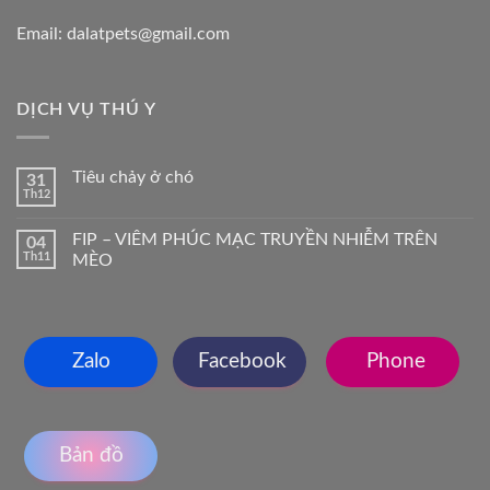
Email: dalatpets@gmail.com
DỊCH VỤ THÚ Y
Tiêu chảy ở chó
31
Th12
FIP – VIÊM PHÚC MẠC TRUYỀN NHIỄM TRÊN
04
Th11
MÈO
Zalo
Facebook
Phone
Bản đồ