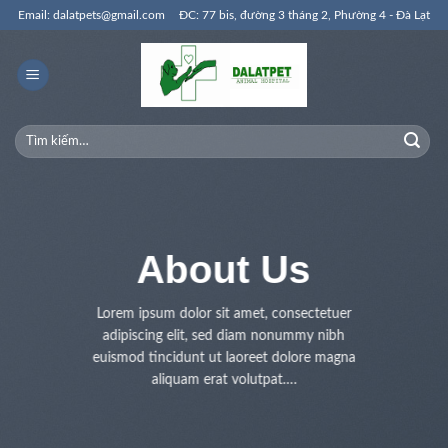
Skip
Email: dalatpets@gmail.com
ĐC: 77 bis, đường 3 tháng 2, Phường 4 - Đà Lạt
to
content
Tìm
kiếm:
About Us
Lorem ipsum dolor sit amet, consectetuer
adipiscing elit, sed diam nonummy nibh
euismod tincidunt ut laoreet dolore magna
aliquam erat volutpat….