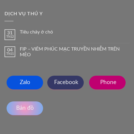
DỊCH VỤ THÚ Y
Tiêu chảy ở chó
31
Th12
FIP – VIÊM PHÚC MẠC TRUYỀN NHIỄM TRÊN
04
Th11
MÈO
Zalo
Facebook
Phone
Bản đồ