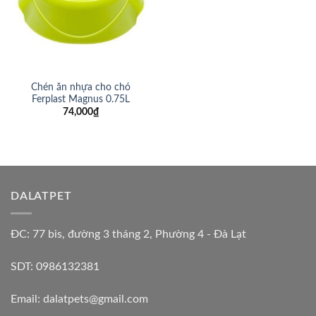
Chén ăn nhựa cho chó
Ferplast Magnus 0.75L
74,000
₫
DALATPET
ĐC: 77 bis, đường 3 tháng 2, Phường 4 - Đà Lạt
SDT: 0986132381
Email: dalatpets@gmail.com