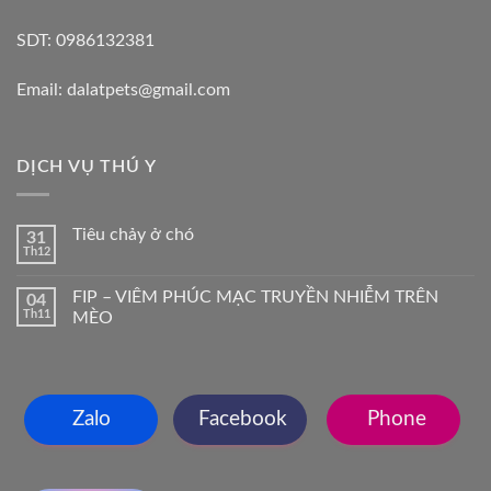
SDT: 0986132381
Email: dalatpets@gmail.com
DỊCH VỤ THÚ Y
Tiêu chảy ở chó
31
Th12
FIP – VIÊM PHÚC MẠC TRUYỀN NHIỄM TRÊN
04
Th11
MÈO
Zalo
Facebook
Phone