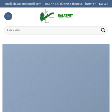
Skip
Email: dalatpets@gmail.com
ĐC: 77 bis, đường 3 tháng 2, Phường 4 - Đà Lạt
to
content
Tìm
kiếm: