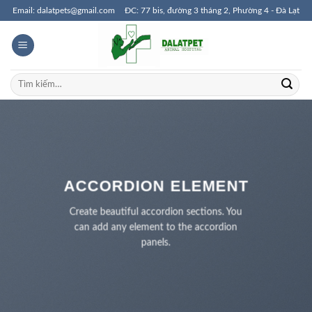
Skip
Email: dalatpets@gmail.com
ĐC: 77 bis, đường 3 tháng 2, Phường 4 - Đà Lạt
to
content
Tìm
kiếm:
ACCORDION ELEMENT
Create beautiful accordion sections. You
can add any element to the accordion
panels.