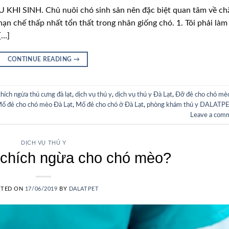
 SINH. Chủ nuôi chó sinh sản nên đặc biệt quan tâm về c
ạn chế thấp nhất tổn thất trong nhân giống chó. 1. Tôi phải làm 
[…]
CONTINUE READING
→
chích ngừa thú cưng đà lạt
,
dịch vụ thú y
,
dịch vụ thú y Đà Lạt
,
Đỡ đẻ cho chó mè
ổ đẻ cho chó mèo Đà Lạt
,
Mổ đẻ cho chó ở Đà Lạt
,
phòng khám thú y DALATP
Leave a com
DỊCH VỤ THÚ Y
i chích ngừa cho chó mèo?
STED ON
17/06/2019
BY
DALATPET