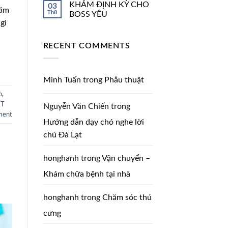
KHÁM ĐỊNH KỲ CHO
03
hăm
Th8
BOSS YÊU
gì
RECENT COMMENTS
Minh Tuấn
trong
Phẫu thuật
o
,
ET
Nguyễn Văn Chiến
trong
ment
Hướng dẫn dạy chó nghe lời
chủ Đà Lạt
honghanh
trong
Vận chuyển –
Khám chữa bệnh tại nhà
honghanh
trong
Chăm sóc thú
cưng