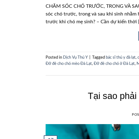
CHĂM SÓC CHÓ TRƯỚC, TRONG VÀ SAU KHI
sóc chó trước, trong và sau khi sinh nhằm h
trước khi chó mẹ sinh? – Cần dự kiến thời 
Posted in
Dịch Vụ Thú Y
|
Tagged
bác sĩ thú y đà lạt
,
Đỡ đẻ cho chó mèo Đà Lạt
,
Đỡ đẻ cho chó ở Đà Lạt
,
M
Tại sao phả
PO