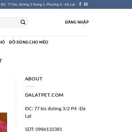
ĐC: 77 bis, đường 3 tháng 2, Phường 4 - Đà Lạt
ĐĂNG NHẬP
HÓ
ĐỒ DÙNG CHO MÈO
T
ABOUT
DALATPET.COM
ĐC: 77 bis đường 3/2 P4 -Đà
Lạt
SDT: 0986132381