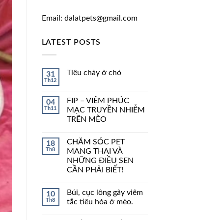
Email: dalatpets@gmail.com
LATEST POSTS
Tiêu chảy ở chó
31
Th12
FIP – VIÊM PHÚC
04
Th11
MẠC TRUYỀN NHIỄM
TRÊN MÈO
CHĂM SÓC PET
18
Th8
MANG THAI VÀ
NHỮNG ĐIỀU SEN
CẦN PHẢI BIẾT!
Búi, cục lông gây viêm
10
Th8
tắc tiêu hóa ở mèo.