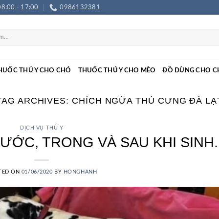
08:00 - 17:00
0986132381
HUỐC THÚ Y CHO CHÓ
THUỐC THÚ Y CHO MÈO
ĐỒ DÙNG CHO C
TAG ARCHIVES:
CHÍCH NGỪA THÚ CƯNG ĐÀ LẠ
DỊCH VỤ THÚ Y
ỚC, TRONG VÀ SAU KHI SINH.
TED ON
01/06/2020
BY
HONGHANH