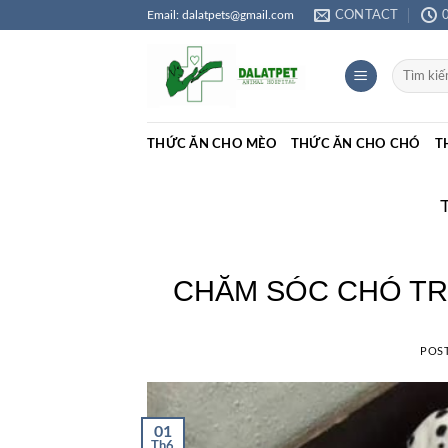
Skip
Email: dalatpets@gmail.com
CONTACT
to
content
Tìm
kiếm:
THỨC ĂN CHO MÈO
THỨC ĂN CHO CHÓ
T
CHĂM SÓC CHÓ TRƯ
POS
01
Th6