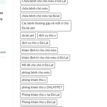
Chữa bệnh cho chó mèo ở Đà Lạt
chữa bệnh chó mèo
ào
chữa bệnh chó mèo tại đà lạt
y.
Các bệnh thường gặp về mắt ở chó
Đa lat pet
da lat pet
dịch vụ thú y
dịch vụ thú y Đà Lạt
khám định kì cho chó mèo
ment
khám định kì cho chó mèo ở Đà Lạt
Mổ đẻ cho chó ở Đà Lạt
phòng bệnh cho mèo
phòng khám thú y
phòng khám thú y DALATPET
Phòng khám thú y tại Đà Lạt
Phòng khám thú y Đà Lạt