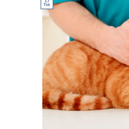
17
Th6