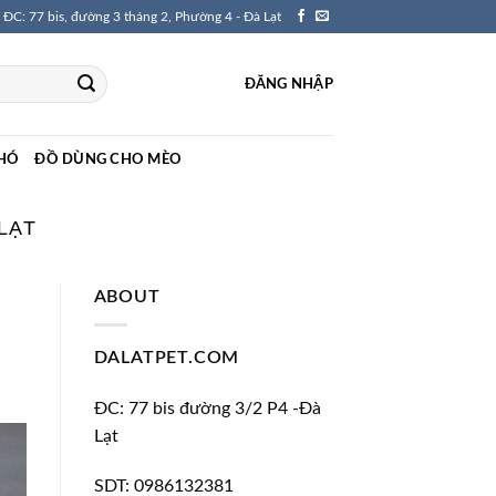
ĐC: 77 bis, đường 3 tháng 2, Phường 4 - Đà Lạt
ĐĂNG NHẬP
HÓ
ĐỒ DÙNG CHO MÈO
LẠT
ABOUT
DALATPET.COM
ĐC: 77 bis đường 3/2 P4 -Đà
Lạt
SDT: 0986132381