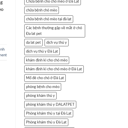
Chữa bệnh cho chó mèo ở Đà Lạt
ng
èo
chữa bệnh chó mèo
chữa bệnh chó mèo tại đà lạt
Các bệnh thường gặp về mắt ở chó
Đa lat pet
da lat pet
dịch vụ thú y
ệnh
dịch vụ thú y Đà Lạt
ment
khám định kì cho chó mèo
khám định kì cho chó mèo ở Đà Lạt
Mổ đẻ cho chó ở Đà Lạt
phòng bệnh cho mèo
phòng khám thú y
phòng khám thú y DALATPET
Phòng khám thú y tại Đà Lạt
Phòng khám thú y Đà Lạt