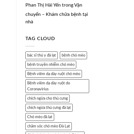
Phan Thị Hải Yến
trong
Vận
chuyển – Khám chữa bệnh tại
nhà
TAG CLOUD
bác sĩ thú y đà lạt
bệnh chó mèo
bệnh truyền nhiễm chó mèo
Bệnh viêm dạ dày ruột chó mèo
Bệnh viêm dạ dày ruột do
Coronavirius
chích ngừa cho thú cưng
chích ngừa thú cưng đà lạt
Chó mèo đà lạt
chăm sóc chó mèo Đà Lạt