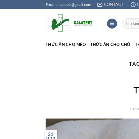
Skip
Email: dalatpets@gmail.com
CONTACT
to
content
Tìm
kiếm:
THỨC ĂN CHO MÈO
THỨC ĂN CHO CHÓ
T
TA
T
POS
31
Th12