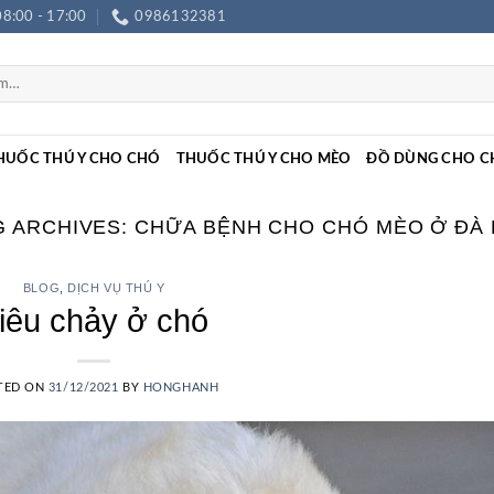
08:00 - 17:00
0986132381
HUỐC THÚ Y CHO CHÓ
THUỐC THÚ Y CHO MÈO
ĐỒ DÙNG CHO C
G ARCHIVES:
CHỮA BỆNH CHO CHÓ MÈO Ở ĐÀ 
BLOG
,
DỊCH VỤ THÚ Y
iêu chảy ở chó
TED ON
31/12/2021
BY
HONGHANH