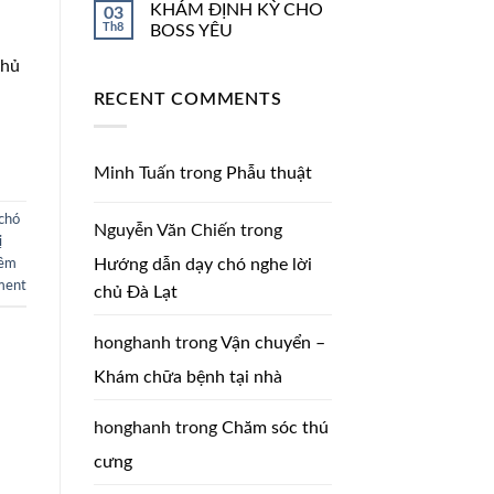
KHÁM ĐỊNH KỲ CHO
03
Th8
BOSS YÊU
chủ
RECENT COMMENTS
Minh Tuấn
trong
Phẫu thuật
chó
Nguyễn Văn Chiến
trong
ị
Hướng dẫn dạy chó nghe lời
iêm
ment
chủ Đà Lạt
honghanh
trong
Vận chuyển –
Khám chữa bệnh tại nhà
honghanh
trong
Chăm sóc thú
cưng