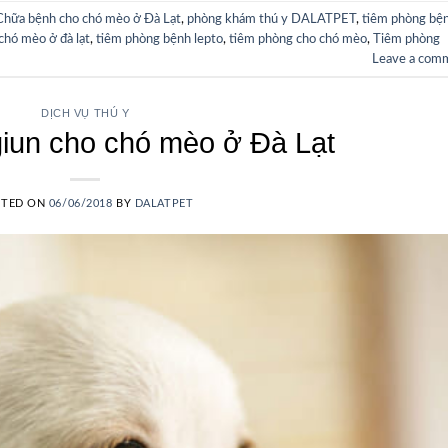
Chữa bệnh cho chó mèo ở Đà Lạt
,
phòng khám thú y DALATPET
,
tiêm phòng bệ
chó mèo ở đà lạt
,
tiêm phòng bệnh lepto
,
tiêm phòng cho chó mèo
,
Tiêm phòng
Leave a com
DỊCH VỤ THÚ Y
iun cho chó mèo ở Đà Lạt
STED ON
06/06/2018
BY
DALATPET