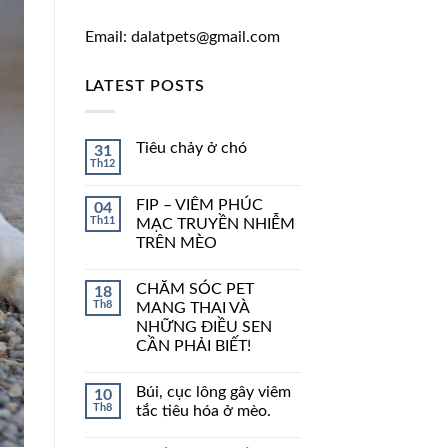
Email: dalatpets@gmail.com
LATEST POSTS
Tiêu chảy ở chó
31
Th12
FIP – VIÊM PHÚC
04
Th11
MẠC TRUYỀN NHIỄM
TRÊN MÈO
CHĂM SÓC PET
18
Th8
MANG THAI VÀ
NHỮNG ĐIỀU SEN
CẦN PHẢI BIẾT!
Búi, cục lông gây viêm
10
Th8
tắc tiêu hóa ở mèo.