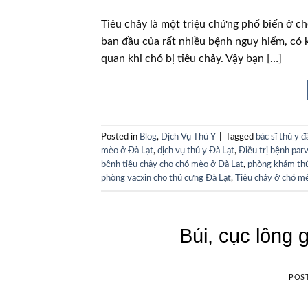
Tiêu chảy là một triệu chứng phổ biến ở chó
ban đầu của rất nhiều bệnh nguy hiểm, có 
quan khi chó bị tiêu chảy. Vậy bạn […]
Posted in
Blog
,
Dịch Vụ Thú Y
|
Tagged
bác sĩ thú y đà
mèo ở Đà Lạt
,
dịch vụ thú y Đà Lạt
,
Điều trị bệnh par
bệnh tiêu chảy cho chó mèo ở Đà Lạt
,
phòng khám th
phòng vacxin cho thú cưng Đà Lạt
,
Tiêu chảy ở chó m
Búi, cục lông 
POS