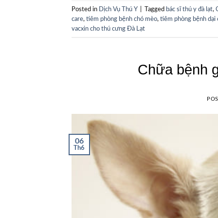
Posted in
Dịch Vụ Thú Y
|
Tagged
bác sĩ thú y đà lạt
,
care
,
tiêm phòng bệnh chó mèo
,
tiêm phòng bệnh dại 
vacxin cho thú cưng Đà Lạt
Chữa bệnh g
PO
06
Th6