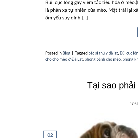
Búi, cục lông gây viêm tắc tiêu hóa ở mèo.(H
là phản xạ tự nhiên của mèo. Mặt trái lại x
ốm yếu suy dinh […]
Posted in
Blog
|
Tagged
bác sĩ thú y đà lạt
,
Búi cục lô
cho chó mèo ở Đà Lạt
,
phòng bệnh cho mèo
,
phòng k
Tại sao phải
POS
02