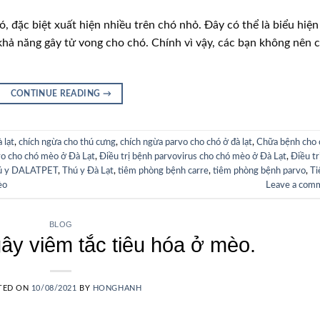
, đặc biệt xuất hiện nhiều trên chó nhỏ. Đây có thể là biểu hiện
khả năng gây tử vong cho chó. Chính vì vậy, các bạn không nên 
CONTINUE READING
→
 lạt
,
chích ngừa cho thú cưng
,
chích ngừa parvo cho chó ở đà lạt
,
Chữa bệnh cho 
vo cho chó mèo ở Đà Lạt
,
Điều trị bệnh parvovirus cho chó mèo ở Đà Lạt
,
Điều tr
ú y DALATPET
,
Thú y Đà Lạt
,
tiêm phòng bệnh carre
,
tiêm phòng bệnh parvo
,
T
èo
Leave a com
BLOG
gây viêm tắc tiêu hóa ở mèo.
TED ON
10/08/2021
BY
HONGHANH