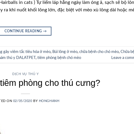
airballs in cats ) Tự liếm láp hằng ngày làm óng ả, sạch sẽ bộ lô
ảy ra khi nuốt khối lông lớn, đặc biệt với mèo xù lông dài hoặc m
CONTINUE READING
→
ng gây viêm tắc tiêu hóa ở mèo
,
Búi lông ở mèo
,
chữa bệnh cho chó mèo
,
Chữa b
hám thú y DALATPET
,
tiêm phòng bệnh chó mèo
Leave a com
DỊCH VỤ THÚ Y
 tiêm phòng cho thú cưng?
TED ON
02/05/2020
BY
HONGHANH