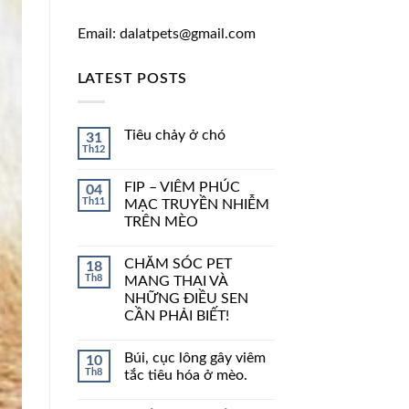
Email: dalatpets@gmail.com
LATEST POSTS
Tiêu chảy ở chó
31
Th12
FIP – VIÊM PHÚC
04
Th11
MẠC TRUYỀN NHIỄM
TRÊN MÈO
CHĂM SÓC PET
18
Th8
MANG THAI VÀ
NHỮNG ĐIỀU SEN
CẦN PHẢI BIẾT!
Búi, cục lông gây viêm
10
Th8
tắc tiêu hóa ở mèo.