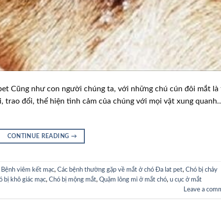
et Cũng như con người chúng ta, với những chú cún đôi mắt là 
ối, trao đổi, thể hiện tình cảm của chúng với mọi vật xung quanh
CONTINUE READING
→
,
Bệnh viêm kết mạc
,
Các bệnh thường gặp về mắt ở chó Đa lat pet
,
Chó bị chảy
 bị khô giác mạc
,
Chó bị mộng mắt
,
Quặm lông mi ở mắt chó
,
u cục ở mắt
Leave a com