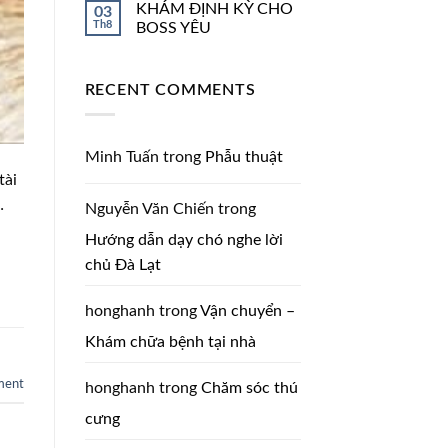
KHÁM ĐỊNH KỲ CHO
03
Th8
BOSS YÊU
RECENT COMMENTS
Minh Tuấn
trong
Phẫu thuật
tài
…
Nguyễn Văn Chiến
trong
Hướng dẫn dạy chó nghe lời
chủ Đà Lạt
honghanh
trong
Vận chuyển –
Khám chữa bệnh tại nhà
ment
honghanh
trong
Chăm sóc thú
cưng