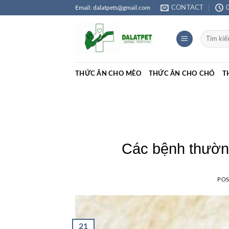
Skip
Email: dalatpets@gmail.com
CONTACT
to
content
Tìm
kiếm:
THỨC ĂN CHO MÈO
THỨC ĂN CHO CHÓ
T
Các bệnh thường
PO
21