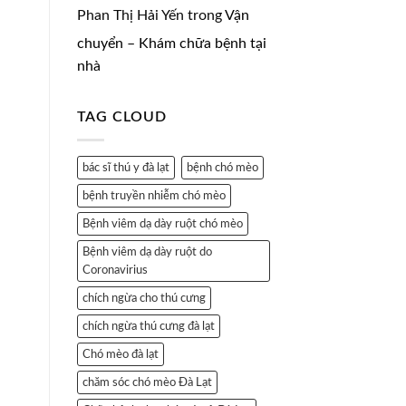
Phan Thị Hải Yến
trong
Vận
chuyển – Khám chữa bệnh tại
nhà
TAG CLOUD
bác sĩ thú y đà lạt
bệnh chó mèo
bệnh truyền nhiễm chó mèo
Bệnh viêm dạ dày ruột chó mèo
Bệnh viêm dạ dày ruột do
Coronavirius
chích ngừa cho thú cưng
chích ngừa thú cưng đà lạt
Chó mèo đà lạt
chăm sóc chó mèo Đà Lạt