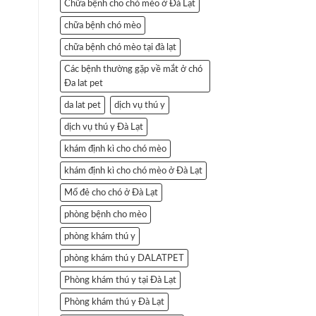
Chữa bệnh cho chó mèo ở Đà Lạt
chữa bệnh chó mèo
chữa bệnh chó mèo tại đà lạt
Các bệnh thường gặp về mắt ở chó
Đa lat pet
da lat pet
dịch vụ thú y
dịch vụ thú y Đà Lạt
khám định kì cho chó mèo
khám định kì cho chó mèo ở Đà Lạt
Mổ đẻ cho chó ở Đà Lạt
phòng bệnh cho mèo
phòng khám thú y
phòng khám thú y DALATPET
Phòng khám thú y tại Đà Lạt
Phòng khám thú y Đà Lạt