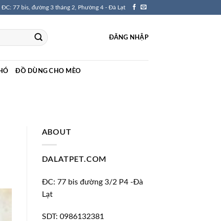
ĐC: 77 bis, đường 3 tháng 2, Phường 4 - Đà Lạt
ĐĂNG NHẬP
HÓ
ĐỒ DÙNG CHO MÈO
ABOUT
DALATPET.COM
ĐC: 77 bis đường 3/2 P4 -Đà
Lạt
SDT: 0986132381