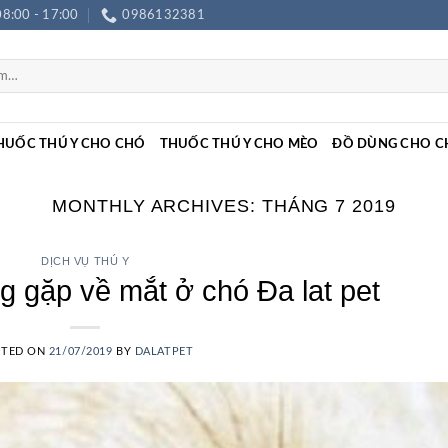
08:00 - 17:00
0986132381
HUỐC THÚ Y CHO CHÓ
THUỐC THÚ Y CHO MÈO
ĐỒ DÙNG CHO C
MONTHLY ARCHIVES:
THÁNG 7 2019
DỊCH VỤ THÚ Y
 gặp về mắt ở chó Đa lat pet
STED ON
21/07/2019
BY
DALATPET