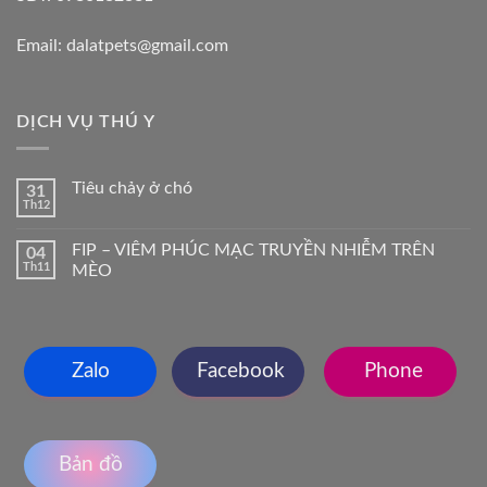
Email: dalatpets@gmail.com
DỊCH VỤ THÚ Y
Tiêu chảy ở chó
31
Th12
FIP – VIÊM PHÚC MẠC TRUYỀN NHIỄM TRÊN
04
Th11
MÈO
Zalo
Facebook
Phone
Bản đồ