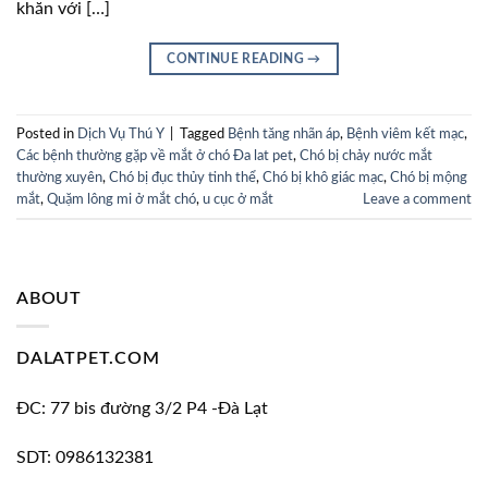
khăn với […]
CONTINUE READING
→
Posted in
Dịch Vụ Thú Y
|
Tagged
Bệnh tăng nhãn áp
,
Bệnh viêm kết mạc
,
Các bệnh thường gặp về mắt ở chó Đa lat pet
,
Chó bị chảy nước mắt
thường xuyên
,
Chó bị đục thủy tinh thể
,
Chó bị khô giác mạc
,
Chó bị mộng
mắt
,
Quặm lông mi ở mắt chó
,
u cục ở mắt
Leave a comment
ABOUT
DALATPET.COM
ĐC: 77 bis đường 3/2 P4 -Đà Lạt
SDT: 0986132381