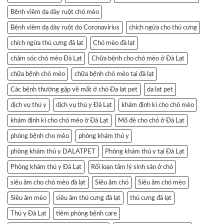
Bệnh viêm dạ dày ruột chó mèo
Bệnh viêm dạ dày ruột do Coronavirius
chích ngừa cho thú cưng
chích ngừa thú cưng đà lạt
Chó mèo đà lạt
chăm sóc chó mèo Đà Lạt
Chữa bệnh cho chó mèo ở Đà Lạt
chữa bệnh chó mèo
chữa bệnh chó mèo tại đà lạt
Các bệnh thường gặp về mắt ở chó Đa lat pet
da lat pet
dịch vụ thú y
dịch vụ thú y Đà Lạt
khám định kì cho chó mèo
khám định kì cho chó mèo ở Đà Lạt
Mổ đẻ cho chó ở Đà Lạt
phòng bệnh cho mèo
phòng khám thú y
phòng khám thú y DALATPET
Phòng khám thú y tại Đà Lạt
Phòng khám thú y Đà Lạt
Rối loạn tâm lý sinh sản ở chó
siêu âm cho chó mèo đà lạt
Siêu âm chó
Siêu âm chó mèo
Siêu âm mèo
siêu âm thú cưng đà lạt
thú cưng đà lạt
Thú y Đà Lạt
tiêm phòng bệnh care