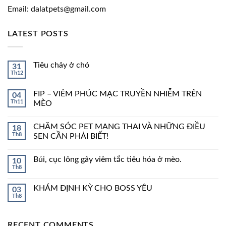
Email: dalatpets@gmail.com
LATEST POSTS
Tiêu chảy ở chó
31
Th12
FIP – VIÊM PHÚC MẠC TRUYỀN NHIỄM TRÊN
04
Th11
MÈO
CHĂM SÓC PET MANG THAI VÀ NHỮNG ĐIỀU
18
Th8
SEN CẦN PHẢI BIẾT!
Búi, cục lông gây viêm tắc tiêu hóa ở mèo.
10
Th8
KHÁM ĐỊNH KỲ CHO BOSS YÊU
03
Th8
RECENT COMMENTS