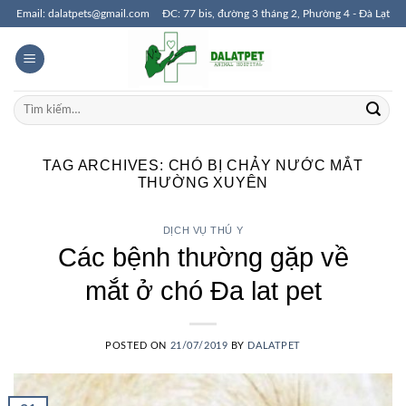
Skip
Email: dalatpets@gmail.com
ĐC: 77 bis, đường 3 tháng 2, Phường 4 - Đà Lạt
to
content
Tìm
kiếm:
TAG ARCHIVES:
CHÓ BỊ CHẢY NƯỚC MẮT
THƯỜNG XUYÊN
DỊCH VỤ THÚ Y
Các bệnh thường gặp về
mắt ở chó Đa lat pet
POSTED ON
21/07/2019
BY
DALATPET