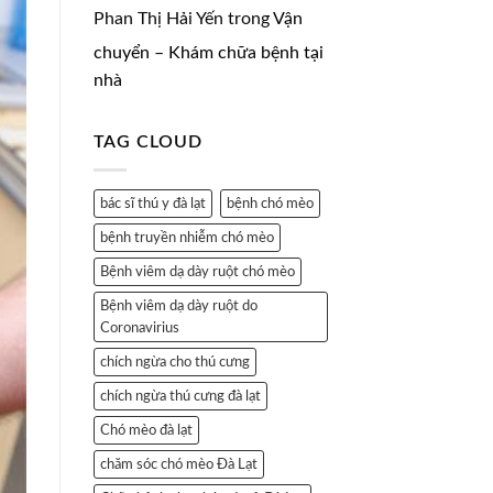
Phan Thị Hải Yến
trong
Vận
chuyển – Khám chữa bệnh tại
nhà
TAG CLOUD
bác sĩ thú y đà lạt
bệnh chó mèo
bệnh truyền nhiễm chó mèo
Bệnh viêm dạ dày ruột chó mèo
Bệnh viêm dạ dày ruột do
Coronavirius
chích ngừa cho thú cưng
chích ngừa thú cưng đà lạt
Chó mèo đà lạt
chăm sóc chó mèo Đà Lạt