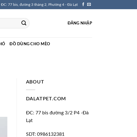
ĐC: 77 bis, đường 3 tháng 2, Phường 4 - Đà Lạt
ĐĂNG NHẬP
HÓ
ĐỒ DÙNG CHO MÈO
ABOUT
DALATPET.COM
ĐC: 77 bis đường 3/2 P4 -Đà
Lạt
SDT: 0986132381