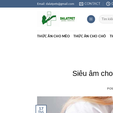
Skip
Email: dalatpets@gmail.com
CONTACT
to
content
Tìm
kiếm:
THỨC ĂN CHO MÈO
THỨC ĂN CHO CHÓ
T
Siêu âm cho
PO
17
Th5