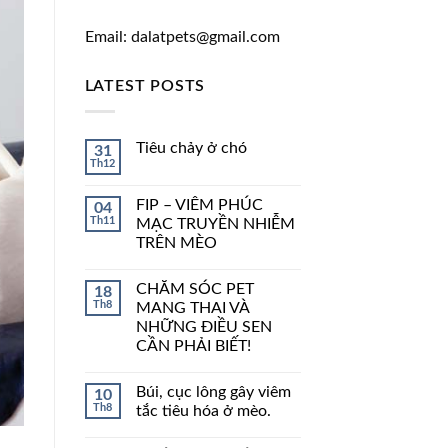
Email: dalatpets@gmail.com
LATEST POSTS
Tiêu chảy ở chó
31
Th12
FIP – VIÊM PHÚC
04
Th11
MẠC TRUYỀN NHIỄM
TRÊN MÈO
CHĂM SÓC PET
18
Th8
MANG THAI VÀ
NHỮNG ĐIỀU SEN
CẦN PHẢI BIẾT!
Búi, cục lông gây viêm
10
Th8
tắc tiêu hóa ở mèo.