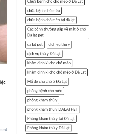
Chữa bệnh cho chó mèo ở Đà Lạt
chữa bệnh chó mèo
chữa bệnh chó mèo tại đà lạt
Các bệnh thường gặp về mắt ở chó
Đa lat pet
da lat pet
dịch vụ thú y
dịch vụ thú y Đà Lạt
khám định kì cho chó mèo
khám định kì cho chó mèo ở Đà Lạt
iệc
Mổ đẻ cho chó ở Đà Lạt
phòng bệnh cho mèo
phòng khám thú y
phòng khám thú y DALATPET
Phòng khám thú y tại Đà Lạt
Phòng khám thú y Đà Lạt
ment