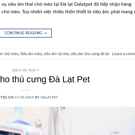
vụ siêu âm thai chó mèo tại Đà lạt Dalatpet đã tiếp nhận hàng
 chó mèo. Tuy nhiên việc thiếu thốn thiết bị siêu âm, phải mang 
CONTINUE READING
→
âm chó mèo
,
Siêu âm mèo
,
siêu âm tại nhà
,
siêu âm thú cưng đà lạt
Leave a com
DỊCH VỤ THÚ Y
ho thú cưng Đà Lạt Pet
STED ON
17/05/2019
BY
DALATPET