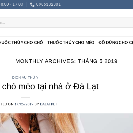
08:00 - 17:00
0986132381
HUỐC THÚ Y CHO CHÓ
THUỐC THÚ Y CHO MÈO
ĐỒ DÙNG CHO C
MONTHLY ARCHIVES:
THÁNG 5 2019
DỊCH VỤ THÚ Y
 chó mèo tại nhà ở Đà Lạt
STED ON
17/05/2019
BY
DALATPET