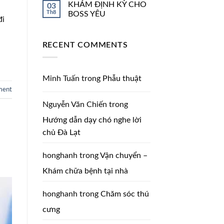
KHÁM ĐỊNH KỲ CHO
03
Th8
BOSS YÊU
đi
RECENT COMMENTS
Minh Tuấn
trong
Phẫu thuật
ment
Nguyễn Văn Chiến
trong
Hướng dẫn dạy chó nghe lời
chủ Đà Lạt
honghanh
trong
Vận chuyển –
Khám chữa bệnh tại nhà
honghanh
trong
Chăm sóc thú
cưng