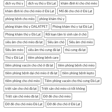
dịch vụ thú y
dịch vụ thú y Đà Lạt
khám định kì cho chó mèo
khám định kì cho chó mèo ở Đà Lạt
Mổ đẻ cho chó ở Đà Lạt
phòng bệnh cho mèo
phòng khám thú y
phòng khám thú y DALATPET
Phòng khám thú y tại Đà Lạt
Phòng khám thú y Đà Lạt
Rối loạn tâm lý sinh sản ở chó
siêu âm cho chó mèo đà lạt
Siêu âm chó
Siêu âm chó mèo
Siêu âm mèo
siêu âm thú cưng đà lạt
thú cưng đà lạt
Thú y Đà Lạt
tiêm phòng bệnh care
tiêm phòng vaccin cho chó ở đà lạt
tiêm phòng bệnh chó mèo
tiêm phòng bệnh dại chó mèo ở đà lạt
tiêm phòng bệnh lepto
tiêm phòng cho chó mèo
Tiêm phòng vacxin cho thú cưng Đà Lạt
triệt sản cho chó đà lạt
Triệt sản chó mèo có tốt không
Triệt sản chó mèo đà lạt
Đỡ đẻ cho chó mèo
Đỡ đẻ cho chó mèo Đà Lạt
Đỡ đẻ cho chó ở Đà Lạt