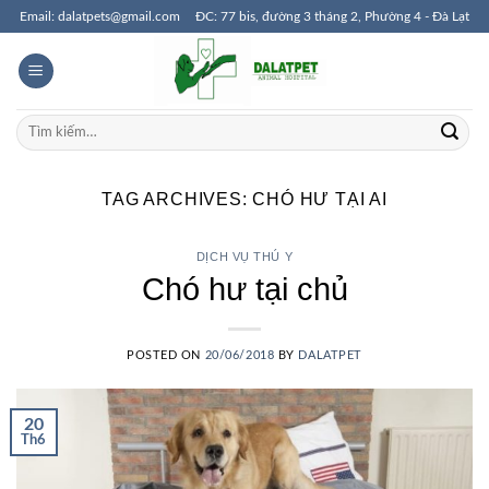
Skip
Email: dalatpets@gmail.com
ĐC: 77 bis, đường 3 tháng 2, Phường 4 - Đà Lạt
to
content
Tìm
kiếm:
TAG ARCHIVES:
CHÓ HƯ TẠI AI
DỊCH VỤ THÚ Y
Chó hư tại chủ
POSTED ON
20/06/2018
BY
DALATPET
20
Th6