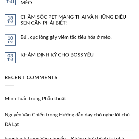
Th11
MÈO
CHĂM SÓC PET MANG THAI VÀ NHỮNG ĐIỀU
18
Th8
SEN CẦN PHẢI BIẾT!
Búi, cục lông gây viêm tắc tiêu hóa ở mèo.
10
Th8
KHÁM ĐỊNH KỲ CHO BOSS YÊU
03
Th8
RECENT COMMENTS
Minh Tuấn
trong
Phẫu thuật
Nguyễn Văn Chiến
trong
Hướng dẫn dạy chó nghe lời chủ
Đà Lạt
honghanh
trong
Vận chuyển – Khám chữa bệnh tại nhà