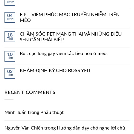
Th12
FIP – VIÊM PHÚC MẠC TRUYỀN NHIỄM TRÊN
04
Th11
MÈO
CHĂM SÓC PET MANG THAI VÀ NHỮNG ĐIỀU
18
Th8
SEN CẦN PHẢI BIẾT!
Búi, cục lông gây viêm tắc tiêu hóa ở mèo.
10
Th8
KHÁM ĐỊNH KỲ CHO BOSS YÊU
03
Th8
RECENT COMMENTS
Minh Tuấn
trong
Phẫu thuật
Nguyễn Văn Chiến
trong
Hướng dẫn dạy chó nghe lời chủ