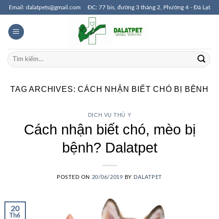
Skip
Email: dalatpets@gmail.com
ĐC: 77 bis, đường 3 tháng 2, Phường 4 - Đà Lạt
to
content
Tìm
kiếm:
TAG ARCHIVES:
CÁCH NHẬN BIẾT CHÓ BỊ BỆNH
DỊCH VỤ THÚ Y
Cách nhận biết chó, mèo bị
bệnh? Dalatpet
POSTED ON
20/06/2019
BY
DALATPET
20
Th6