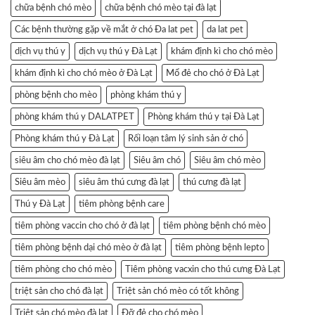
chữa bệnh chó mèo
chữa bệnh chó mèo tại đà lạt
Các bệnh thường gặp về mắt ở chó Đa lat pet
da lat pet
dịch vụ thú y
dịch vụ thú y Đà Lạt
khám định kì cho chó mèo
khám định kì cho chó mèo ở Đà Lạt
Mổ đẻ cho chó ở Đà Lạt
phòng bệnh cho mèo
phòng khám thú y
phòng khám thú y DALATPET
Phòng khám thú y tại Đà Lạt
Phòng khám thú y Đà Lạt
Rối loạn tâm lý sinh sản ở chó
siêu âm cho chó mèo đà lạt
Siêu âm chó
Siêu âm chó mèo
Siêu âm mèo
siêu âm thú cưng đà lạt
thú cưng đà lạt
Thú y Đà Lạt
tiêm phòng bệnh care
tiêm phòng vaccin cho chó ở đà lạt
tiêm phòng bệnh chó mèo
tiêm phòng bệnh dại chó mèo ở đà lạt
tiêm phòng bệnh lepto
tiêm phòng cho chó mèo
Tiêm phòng vacxin cho thú cưng Đà Lạt
triệt sản cho chó đà lạt
Triệt sản chó mèo có tốt không
Triệt sản chó mèo đà lạt
Đỡ đẻ cho chó mèo