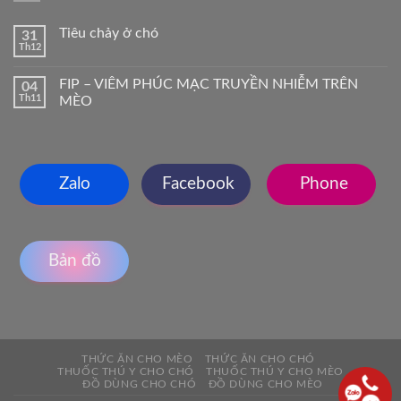
Tiêu chảy ở chó
31
Th12
FIP – VIÊM PHÚC MẠC TRUYỀN NHIỄM TRÊN
04
Th11
MÈO
Zalo
Facebook
Phone
Bản đồ
THỨC ĂN CHO MÈO
THỨC ĂN CHO CHÓ
THUỐC THÚ Y CHO CHÓ
THUỐC THÚ Y CHO MÈO
ĐỒ DÙNG CHO CHÓ
ĐỒ DÙNG CHO MÈO