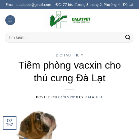
Skip
Email: dalatpets@gmail.com
ĐC: 77 bis, đường 3 tháng 2, Phường 4 - Đà Lạt
to
content
Tìm
kiếm:
DỊCH VỤ THÚ Y
Tiêm phòng vacxin cho
thú cưng Đà Lạt
POSTED ON
07/07/2018
BY
DALATPET
07
Th7