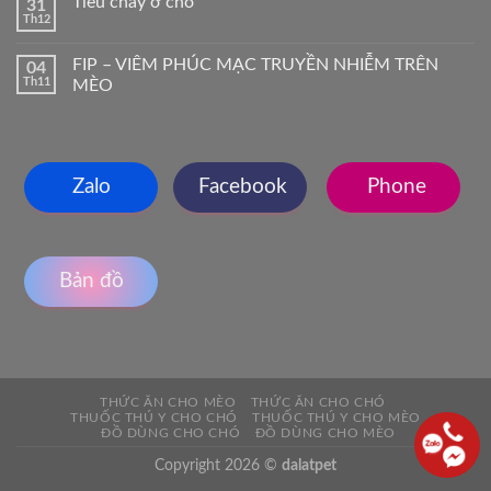
Tiêu chảy ở chó
31
Th12
FIP – VIÊM PHÚC MẠC TRUYỀN NHIỄM TRÊN
04
Th11
MÈO
Zalo
Facebook
Phone
Bản đồ
THỨC ĂN CHO MÈO
THỨC ĂN CHO CHÓ
THUỐC THÚ Y CHO CHÓ
THUỐC THÚ Y CHO MÈO
ĐỒ DÙNG CHO CHÓ
ĐỒ DÙNG CHO MÈO
Copyright 2026 ©
dalatpet