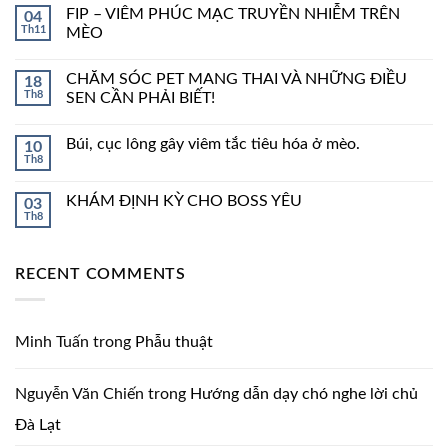
FIP – VIÊM PHÚC MẠC TRUYỀN NHIỄM TRÊN
04
Th11
MÈO
CHĂM SÓC PET MANG THAI VÀ NHỮNG ĐIỀU
18
Th8
SEN CẦN PHẢI BIẾT!
Búi, cục lông gây viêm tắc tiêu hóa ở mèo.
10
Th8
KHÁM ĐỊNH KỲ CHO BOSS YÊU
03
Th8
RECENT COMMENTS
Minh Tuấn
trong
Phẫu thuật
Nguyễn Văn Chiến
trong
Hướng dẫn dạy chó nghe lời chủ
Đà Lạt