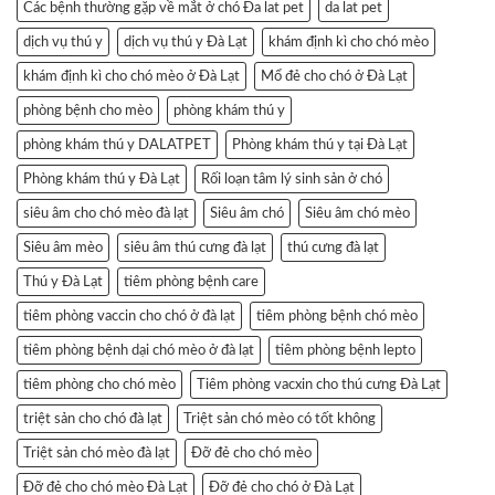
Các bệnh thường gặp về mắt ở chó Đa lat pet
da lat pet
dịch vụ thú y
dịch vụ thú y Đà Lạt
khám định kì cho chó mèo
khám định kì cho chó mèo ở Đà Lạt
Mổ đẻ cho chó ở Đà Lạt
phòng bệnh cho mèo
phòng khám thú y
phòng khám thú y DALATPET
Phòng khám thú y tại Đà Lạt
Phòng khám thú y Đà Lạt
Rối loạn tâm lý sinh sản ở chó
siêu âm cho chó mèo đà lạt
Siêu âm chó
Siêu âm chó mèo
Siêu âm mèo
siêu âm thú cưng đà lạt
thú cưng đà lạt
Thú y Đà Lạt
tiêm phòng bệnh care
tiêm phòng vaccin cho chó ở đà lạt
tiêm phòng bệnh chó mèo
tiêm phòng bệnh dại chó mèo ở đà lạt
tiêm phòng bệnh lepto
tiêm phòng cho chó mèo
Tiêm phòng vacxin cho thú cưng Đà Lạt
triệt sản cho chó đà lạt
Triệt sản chó mèo có tốt không
Triệt sản chó mèo đà lạt
Đỡ đẻ cho chó mèo
Đỡ đẻ cho chó mèo Đà Lạt
Đỡ đẻ cho chó ở Đà Lạt